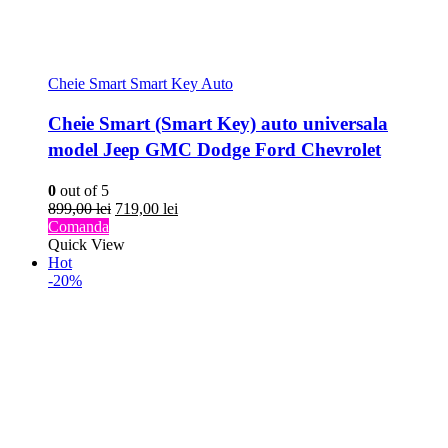
Cheie Smart Smart Key Auto
Cheie Smart (Smart Key) auto universala
model Jeep GMC Dodge Ford Chevrolet
0
out of 5
Prețul
Prețul
899,00
lei
719,00
lei
inițial
curent
Comanda
a
este:
Quick View
fost:
719,00 lei.
Hot
899,00 lei.
-20%