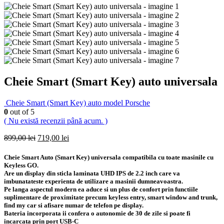
Cheie Smart (Smart Key) auto universala
Cheie Smart (Smart Key) auto model Porsche
0
out of 5
( Nu există recenzii până acum. )
Prețul
Prețul
899,00
lei
719,00
lei
inițial
curent
a
este:
Cheie Smart Auto (Smart Key) universala compatibila cu toate masinile cu
fost:
719,00 lei.
Keyless GO.
899,00 lei.
Are un display din sticla laminata UHD IPS de 2.2 inch care va
imbunatateste experienta de utilizare a masinii dumneavoastra.
Pe langa aspectul modern ea aduce si un plus de confort prin functiile
suplimentare de proximitate precum keyless entry, smart window and trunk,
find my car si afisare numar de telefon pe display.
Bateria incorporata ii confera o autonomie de 30 de zile si poate fi
incarcata prin port USB-C