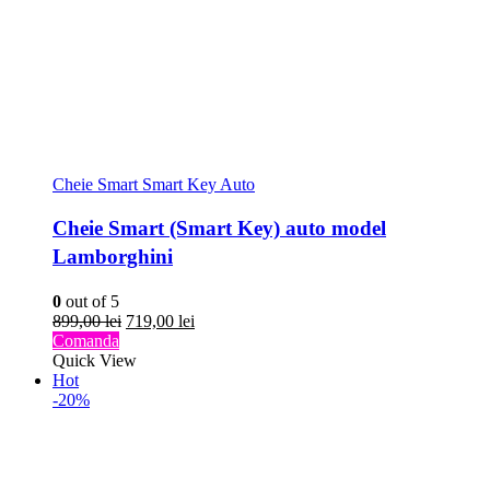
Cheie Smart Smart Key Auto
Cheie Smart (Smart Key) auto model
Lamborghini
0
out of 5
Prețul
Prețul
899,00
lei
719,00
lei
inițial
curent
Comanda
a
este:
Quick View
fost:
719,00 lei.
Hot
899,00 lei.
-20%