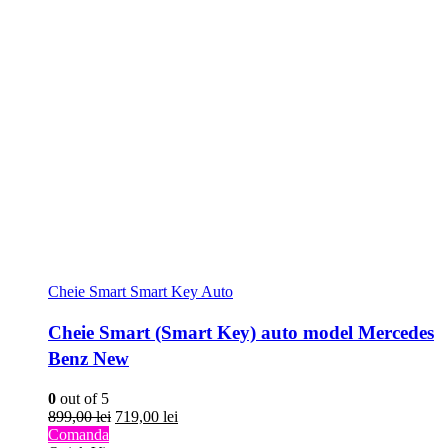
Cheie Smart Smart Key Auto
Cheie Smart (Smart Key) auto model Mercedes
Benz New
0
out of 5
Prețul
Prețul
899,00
lei
719,00
lei
inițial
curent
Comanda