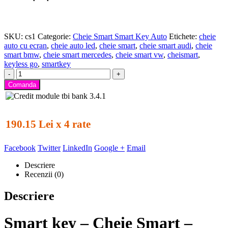
SKU:
cs1
Categorie:
Cheie Smart Smart Key Auto
Etichete:
cheie
auto cu ecran
,
cheie auto led
,
cheie smart
,
cheie smart audi
,
cheie
smart bmw
,
cheie smart mercedes
,
cheie smart vw
,
cheismart
,
keyless go
,
smartkey
-
+
Comanda
190.15 Lei x 4 rate
Facebook
Twitter
LinkedIn
Google +
Email
Descriere
Recenzii (0)
Descriere
Smart key
– Cheie Smart –