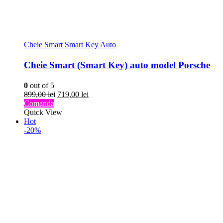
Cheie Smart Smart Key Auto
Cheie Smart (Smart Key) auto model Porsche
0
out of 5
Prețul
Prețul
899,00
lei
719,00
lei
inițial
curent
Comanda
a
este:
Quick View
fost:
719,00 lei.
Hot
899,00 lei.
-20%