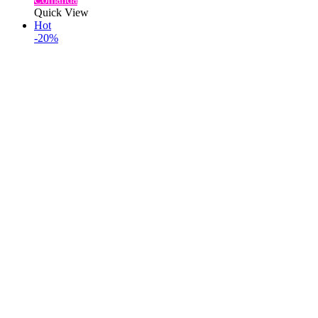
a
este:
Quick View
fost:
719,00 lei.
Hot
899,00 lei.
-20%