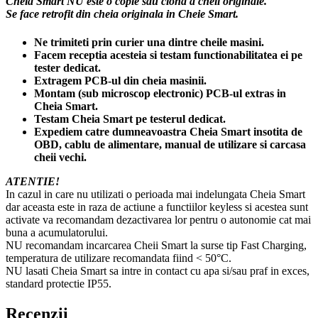
Cheia Smart NU este o copie sau clona a cheii originale.
Se face retrofit din cheia originala in Cheie Smart.
Ne trimiteti prin curier una dintre cheile masini.
Facem receptia acesteia si testam functionabilitatea ei pe
tester dedicat.
Extragem PCB-ul din cheia masinii.
Montam (sub microscop electronic) PCB-ul extras in
Cheia Smart.
Testam Cheia Smart pe testerul dedicat.
Expediem catre dumneavoastra Cheia Smart insotita de
OBD, cablu de alimentare, manual de utilizare si carcasa
cheii vechi.
ATENTIE!
In cazul in care nu utilizati o perioada mai indelungata Cheia Smart
dar aceasta este in raza de actiune a functiilor keyless si acestea sunt
activate va recomandam dezactivarea lor pentru o autonomie cat mai
buna a acumulatorului.
NU recomandam incarcarea Cheii Smart la surse tip Fast Charging,
temperatura de utilizare recomandata fiind < 50°C.
NU lasati Cheia Smart sa intre in contact cu apa si/sau praf in exces,
standard protectie IP55.
Recenzii