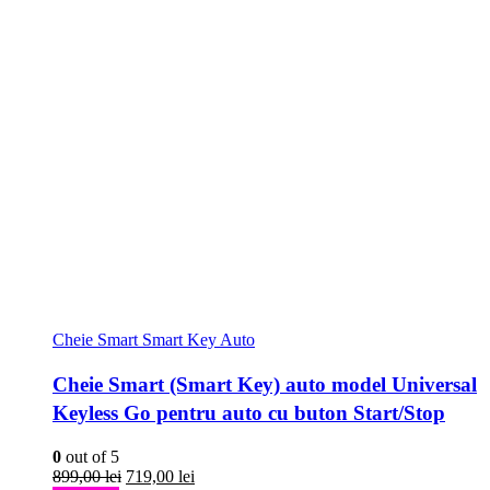
Cheie Smart Smart Key Auto
Cheie Smart (Smart Key) auto model Universal
Keyless Go pentru auto cu buton Start/Stop
0
out of 5
Prețul
Prețul
899,00
lei
719,00
lei