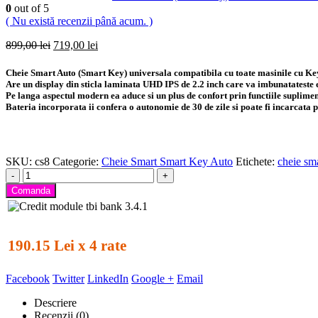
0
out of 5
( Nu există recenzii până acum. )
Prețul
Prețul
899,00
lei
719,00
lei
inițial
curent
a
este:
Cheie Smart Auto (Smart Key) universala compatibila cu toate masinile cu 
fost:
719,00 lei.
Are un display din sticla laminata UHD IPS de 2.2 inch care va imbunatateste 
899,00 lei.
Pe langa aspectul modern ea aduce si un plus de confort prin functiile suplime
Bateria incorporata ii confera o autonomie de 30 de zile si poate fi incarcata
SKU:
cs8
Categorie:
Cheie Smart Smart Key Auto
Etichete:
cheie sm
-
+
Comanda
190.15 Lei x 4 rate
Facebook
Twitter
LinkedIn
Google +
Email
Descriere
Recenzii (0)