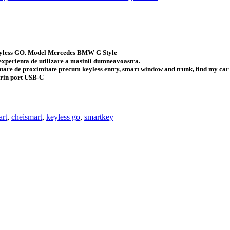
Keyless GO. Model Mercedes BMW G Style
experienta de utilizare a masinii dumneavoastra.
ntare de proximitate precum keyless entry, smart window and trunk, find my car s
 prin port USB-C
art
,
cheismart
,
keyless go
,
smartkey